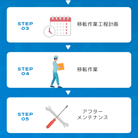
移転作業工程計画
STEP
03
移転作業
STEP
04
アフター
STEP
メンテナンス
05