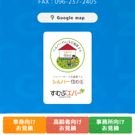
FAX：096-237-2405
高齢者向け
事務所向け
単身向け
運賃
・
約款
お見積
お見積
お見積
©️2026,AZUMA Inc.